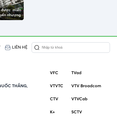
ở được miễn
huyển nhượng
V
LIÊN HỆ
VFC
TVad
QUỐC THẮNG,
VTVTC
VTV Broadcom
CTV
VTVCab
K+
SCTV