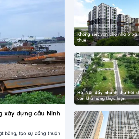
Không siết vốn cho nhà ở xã 
thuê
Hà Nội đẩy nhanh thu hồi 
còn khả năng thực hiện
ng xây dựng cầu Ninh
ặt bằng, tạo sự đồng thuận