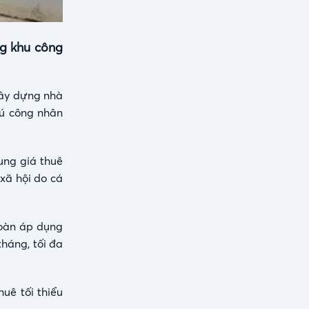
ng khu công
xây dựng nhà
rú công nhân
ung giá thuê
xã hội do cá
đoàn áp dụng
háng, tối đa
uê tối thiểu