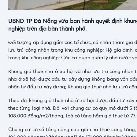
UBND TP Đà Nẵng vừa ban hành quyết định khung 
nghiệp trên địa bàn thành phố.
Đối tượng áp dụng gồm các tổ chức, cá nhân tham gia đ
lưu trú công nhân trong khu công nghiệp; Hộ gia đình, 
trong khu công nghiệp; Các cơ quan quản lý nhà nước và 
Khung giá thuê nhà ở xã hội và nhà lưu trú công nhân 
nhà ở xã hội được đầu tư xây dựng không bằng vốn đầu 
nhân tự đầu tư xây dựng; Khung giá thuê nhà lưu trú cô
Theo đó, khung giá thuê nhà ở xã hội được đầu tư xây
theo từng loại nhà. Đối với chung cư có quy mô dưới 5 t
108.000 đồng/m2/tháng; toà có tầng hầm giá thuê từ 77
Chung cư có số tầng càng cao giá cho thuê càng tăng, c