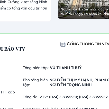
Ninh Cường vượt sông Ninh
điểm có tổng vốn đầu tư hơn
Người có 1 căn nhà, đất 
thuế thu nhập cá nhân khi c
CỔNG THÔNG TIN VT
I BÁO VTV
Tổng biên tập:
VŨ THANH THUỶ
Phó tổng biên
NGUYỄN THỊ MỸ HẠNH, PHẠM 
tập:
NGUYỄN TRỌNG NINH
TTTT cấp
Tổng đài VTV:
(024) 3.8355931; (024) 3.8355932