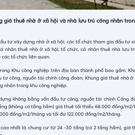
giá thuê nhà ở xã hội và nhà lưu trú công nhân tro
ầu tư xây dựng nhà ở xã hội; các tổ chức tham gia đầu tư 
cá nhân thuê nhà ở xã hội; tổ chức, cá nhân thuê nhà lưu t
các tổ chức liên quan.
trong Khu công nghiệp trên địa bàn thành phố bao gồm: Kh
tư công, nguồn tài chính công đoàn; Khung giá thuê nhà ở 
ng nhân trong khu công nghiệp.
 dựng không bằng vốn đầu tư công, nguồn tài chính Công 
ầng (không có tầng hầm) giá thuê tối thiểu 68.000 đồng/m2/t
.000 đồng/m2/tháng và tối đa 122.000 đồng/m2/tháng.
ao nhất là chung cư từ 24 -30 tầng (có 2 tầng hầm), giá th