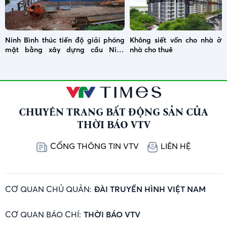
Ninh Bình thúc tiến độ giải phóng
Không siết vốn cho nhà ở x
mặt bằng xây dựng cầu Ninh
nhà cho thuê
Cường
CHUYÊN TRANG BẤT ĐỘNG SẢN CỦA
THỜI BÁO VTV
CỔNG THÔNG TIN VTV
LIÊN HỆ
CƠ QUAN CHỦ QUẢN:
ĐÀI TRUYỀN HÌNH VIỆT NAM
CƠ QUAN BÁO CHÍ:
THỜI BÁO VTV