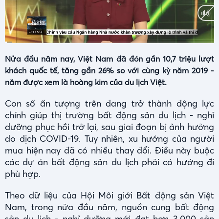
Current
Duration
0:01
/
2:46
Time
Nửa đầu năm nay, Việt Nam đã đón gần 10,7 triệu lượt
khách quốc tế, tăng gần 26% so với cùng kỳ năm 2019 -
năm được xem là hoàng kim của du lịch Việt.
Con số ấn tượng trên đang trở thành động lực
chính giúp thị trường bất động sản du lịch - nghỉ
dưỡng phục hồi trở lại, sau giai đoạn bị ảnh hưởng
do dịch COVID-19. Tuy nhiên, xu hướng của người
mua hiện nay đã có nhiều thay đổi. Điều này buộc
các dự án bất động sản du lịch phải có hướng đi
phù hợp.
Theo dữ liệu của Hội Môi giới Bất động sản Việt
Nam, trong nửa đầu năm, nguồn cung bất động
sản du lịch - nghỉ dưỡng mới đạt hơn 3.000 sản