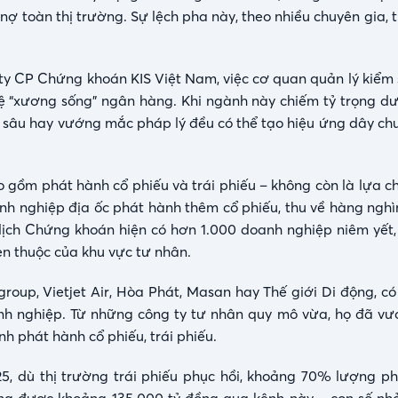
ợ toàn thị trường. Sự lệch pha này, theo nhiều chuyên gia, t
 CP Chứng khoán KIS Việt Nam, việc cơ quan quản lý kiểm s
vệ “xương sống” ngân hàng. Khi ngành này chiếm tỷ trọng dư
á sâu hay vướng mắc pháp lý đều có thể tạo hiệu ứng dây ch
o gồm phát hành cổ phiếu và trái phiếu – không còn là lựa c
anh nghiệp địa ốc phát hành thêm cổ phiếu, thu về hàng nghì
dịch Chứng khoán hiện có hơn 1.000 doanh nghiệp niêm yết, 
n thuộc của khu vực tư nhân.
oup, Vietjet Air, Hòa Phát, Masan hay Thế giới Di động, có 
anh nghiệp. Từ những công ty tư nhân quy mô vừa, họ đã vư
 phát hành cổ phiếu, trái phiếu.
5, dù thị trường trái phiếu phục hồi, khoảng 70% lượng p