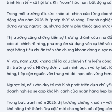
trình kinh tế – xã hội lớn. Khi “room” hữu hạn, bất động 
Trong môi trường đó, sức khỏe tài chính của từng doanh
động sản năm 2026 là "phép thử" rõ ràng. Doanh nghiệp 
đứng vững; ngược lại, những đơn vị phụ thuộc quá mức vào 
Thị trường cũng chứng kiến sự trưởng thành của nhà đầu 
cáo tài chính rõ ràng, phương án sử dụng vốn cụ thể và
mặt bằng tiêu chuẩn trên sàn chứng khoán đang được n
Vì vậy, năm 2026 không chỉ là câu chuyện tìm kiếm dòng 
thị trường vốn. Những đơn vị coi minh bạch và kỷ luật là
hàng, tiếp cận nguồn vốn trung và dài hạn bền vững hơn
Ngược lại, nếu vẫn duy trì mô hình phát triển dựa chủ yế
doanh nghiệp sẽ gặp khó khi cánh cửa ngân hàng hẹp lại
Trong bức tranh năm 2026, thị trường chứng khoán – với
khả năng trở thành “trụ cột” mới cho ngành bất động sản