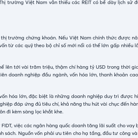
Thị trường Việt Nam vẫn thiếu các REIT có bề dày lịch sử đ
 thị trường chứng khoán. Nếu Việt Nam chính thức được n
ốn từ các quỹ theo bộ chỉ số mới nổi có thể lớn gấp nhiều l
 lên tới vài trăm triệu, thậm chí hàng tỷ USD trong thời gi
iên doanh nghiệp đầu ngành, vốn hóa lớn, thanh khoản cao
vốn hóa lớn, đặc biệt là những doanh nghiệp duy trì được h
ghiệp đáp ứng đủ tiêu chí, khả năng thu hút vài chục đến hà
ôn đi kèm sàng lọc khắt khe.
 FIDT, việc các ngân hàng quốc doanh tăng lãi suất cho vay 
hính sách. Nguồn vốn phải ưu tiên cho hạ tầng, đầu tư công 