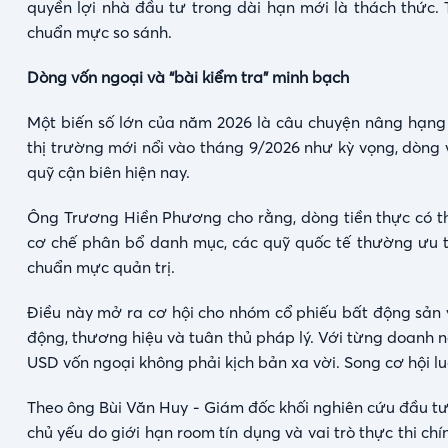
quyền lợi nhà đầu tư trong dài hạn mới là thách thức. 
chuẩn mực so sánh.
Dòng vốn ngoại và “bài kiểm tra” minh bạch
Một biến số lớn của năm 2026 là câu chuyện nâng hạng
thị trường mới nổi vào tháng 9/2026 như kỳ vọng, dòng v
quỹ cận biên hiện nay.
Ông Trương Hiền Phương cho rằng, dòng tiền thực có thể
cơ chế phân bổ danh mục, các quỹ quốc tế thường ưu t
chuẩn mực quản trị.
Điều này mở ra cơ hội cho nhóm cổ phiếu bất động sản 
động, thương hiệu và tuân thủ pháp lý. Với từng doanh n
USD vốn ngoại không phải kịch bản xa vời. Song cơ hội lu
Theo ông Bùi Văn Huy - Giám đốc khối nghiên cứu đầu tư
chủ yếu do giới hạn room tín dụng và vai trò thực thi c