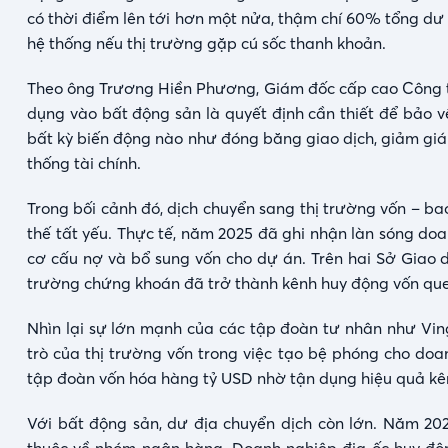
có thời điểm lên tới hơn một nửa, thậm chí 60% tổng dư n
hệ thống nếu thị trường gặp cú sốc thanh khoản.
Theo ông Trương Hiền Phương, Giám đốc cấp cao Công ty
dụng vào bất động sản là quyết định cần thiết để bảo 
bất kỳ biến động nào như đóng băng giao dịch, giảm gi
thống tài chính.
Trong bối cảnh đó, dịch chuyển sang thị trường vốn – ba
thế tất yếu. Thực tế, năm 2025 đã ghi nhận làn sóng do
cơ cấu nợ và bổ sung vốn cho dự án. Trên hai Sở Giao 
trường chứng khoán đã trở thành kênh huy động vốn que
Nhìn lại sự lớn mạnh của các tập đoàn tư nhân như Vingr
trò của thị trường vốn trong việc tạo bệ phóng cho do
tập đoàn vốn hóa hàng tỷ USD nhờ tận dụng hiệu quả kênh
Với bất động sản, dư địa chuyển dịch còn lớn. Năm 202