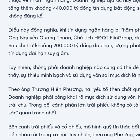
thuộc về nhóm ngân hàng. Doanh nghiệp địa ốc huy độ
tăng thêm khoảng 440.000 tỷ đồng tín dụng bất động s
không đáng kể.
Điều này đồng nghĩa, khi tín dụng ngân hàng bị “hãm pha
Ông Nguyễn Quang Thuân, Chủ tịch HĐQT FiinGroup, dự b
Sau khi trừ khoảng 200.000 tỷ đồng đáo hạn, lượng phá
tín dụng dài hạn suy giảm.
Tuy nhiên, không phải doanh nghiệp nào cũng có thể dễ 
thấy, sự thiếu minh bạch và sử dụng vốn sai mục đích là 
Theo ông Trương Hiền Phương, hai yếu tố then chốt quy
Doanh nghiệp phải công khai rõ mục đích sử dụng vốn, h
trái chủ. Trong bối cảnh phần lớn trái phiếu không có tà
sản” quan trọng nhất.
Bên cạnh trái phiếu và cổ phiếu, mô hình quỹ tín thác bất
tiền nhàn rỗi trong xã hội. Tuy nhiên, theo ông Phương, 