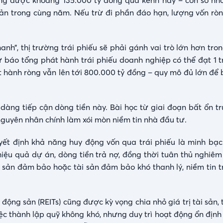
ng được khoảng 135.000 tỷ đồng qua kênh này – con số nh
ản trong cùng năm. Nếu trừ đi phần đáo hạn, lượng vốn rò
nh”, thị trường trái phiếu sẽ phải gánh vai trò lớn hơn tro
áo tổng phát hành trái phiếu doanh nghiệp có thể đạt 1 tr
t hành ròng vẫn lên tới 800.000 tỷ đồng – quy mô đủ lớn để
dàng tiếp cận dòng tiền này. Bài học từ giai đoạn bất ổn t
nguyên nhân chính làm xói mòn niềm tin nhà đầu tư.
ết định khả năng huy động vốn qua trái phiếu là minh bạch
iệu quả dự án, dòng tiền trả nợ, đồng thời tuân thủ nghiêm
i sản đảm bảo hoặc tài sản đảm bảo khó thanh lý, niềm tin t
 động sản (REITs) cũng được kỳ vọng chia nhỏ giá trị tài sản,
việc thành lập quỹ không khó, nhưng duy trì hoạt động ổn đị