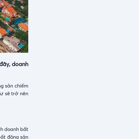
 đây, doanh
ng sản chiếm
tư sẽ trở nên
nh doanh bất
bất động sản