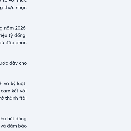
ỏ so với mức
ng thực nhận
ng năm 2026.
iệu tỷ đồng.
 bù đắp phần
rước đây cho
 và kỷ luật.
 cam kết với
rở thành “tài
 thu hút dòng
nh và đảm bảo