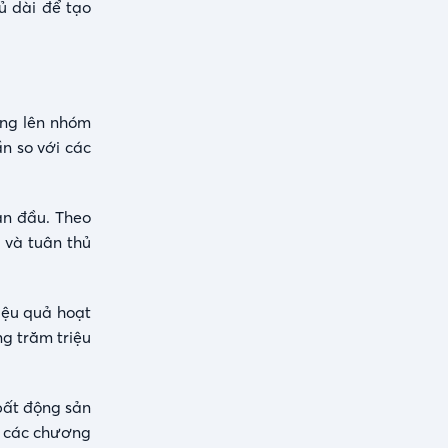
ủ dài để tạo
âng lên nhóm
ần so với các
an đầu. Theo
 và tuân thủ
iệu quả hoạt
ng trăm triệu
bất động sản
và các chương