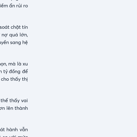
iềm ẩn rủi ro
oát chặt tín
 nợ quá lớn,
uyền sang hệ
họn, mà là xu
n tỷ đồng để
cho thấy thị
thể thấy vai
ơn lên thành
hát hành vẫn