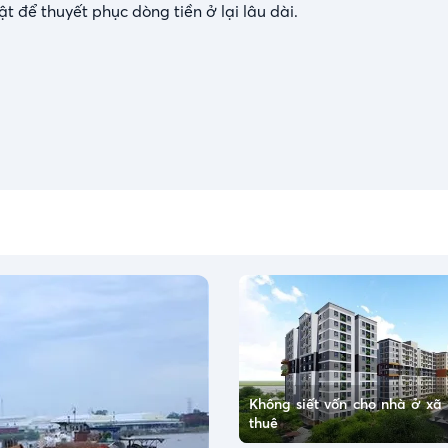
t để thuyết phục dòng tiền ở lại lâu dài.
Không siết vốn cho nhà ở xã 
thuê