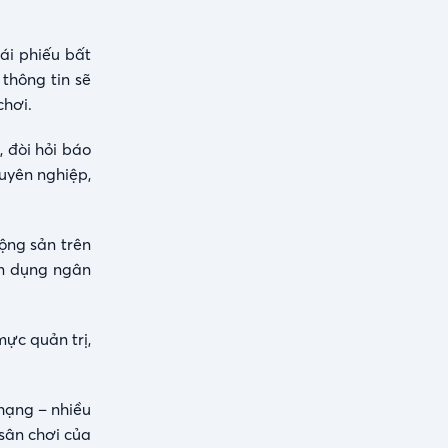
ái phiếu bất
thông tin sẽ
chơi.
 đòi hỏi báo
uyên nghiệp,
ộng sản trên
tín dụng ngân
mực quản trị,
hạng – nhiều
sân chơi của