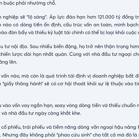
sản buộc phải nhường chỗ.
 nghiệp sẽ “lộ sáng”. Áp lực đáo hạn hơn 121.000 tỷ đồng tr
nào có dòng tiền ổn định, cấu trúc vốn an toàn, minh bạch 
đòn bẩy và thiếu kỷ luật tài chính có thể bị loại khỏi cuộc 
tư nội địa. Sau nhiều biến động, họ trở nên thận trọng hơn,
 chiến lược dài hạn nhất quán. Cùng với nhà đầu tư ngoại ch
âng lên.
vốn nào, mà còn là quá trình tái định vị doanh nghiệp bất đ
 “giấy thông hành” sẽ có cơ hội thoát khỏi sự lệ thuộc vào 
.
u vào vốn vay ngắn hạn, xoay vòng dòng tiền và thiếu chuẩn 
 và nhà đầu tư ngày càng khắt khe.
 cổ phiếu, trái phiếu và tiềm năng dòng vốn ngoại hậu nâng 
. Nhưng đây không phải "phao cứu sinh" cho tất cả mà đó là 