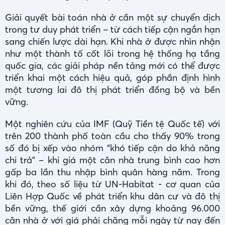
Giải quyết bài toán nhà ở cần một sự chuyển dịch
trong tư duy phát triển – từ cách tiếp cận ngắn hạn
sang chiến lược dài hạn. Khi nhà ở được nhìn nhận
như một thành tố cốt lõi trong hệ thống hạ tầng
quốc gia, các giải pháp nền tảng mới có thể được
triển khai một cách hiệu quả, góp phần định hình
một tương lai đô thị phát triển đồng bộ và bền
vững.
Một nghiên cứu của IMF (Quỹ Tiền tệ Quốc tế) với
trên 200 thành phố toàn cầu cho thấy 90% trong
số đó bị xếp vào nhóm “khó tiếp cận do khả năng
chi trả” – khi giá một căn nhà trung bình cao hơn
gấp ba lần thu nhập bình quân hàng năm. Trong
khi đó, theo số liệu từ UN-Habitat - cơ quan của
Liên Hợp Quốc về phát triển khu dân cư và đô thị
bền vững, thế giới cần xây dựng khoảng 96.000
căn nhà ở với giá phải chăng mỗi ngày từ nay đến