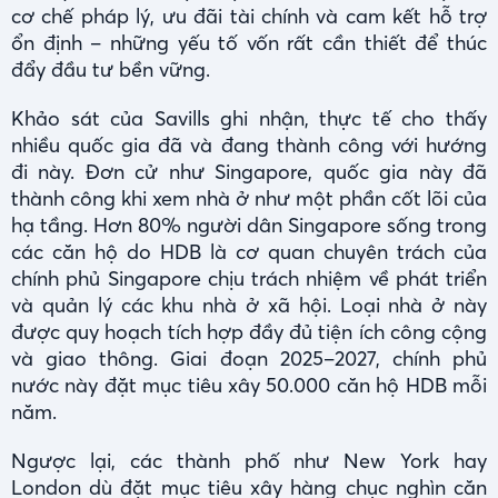
cơ chế pháp lý, ưu đãi tài chính và cam kết hỗ trợ
ổn định – những yếu tố vốn rất cần thiết để thúc
đẩy đầu tư bền vững.
Khảo sát của Savills ghi nhận, thực tế cho thấy
nhiều quốc gia đã và đang thành công với hướng
đi này. Đơn cử như Singapore, quốc gia này đã
thành công khi xem nhà ở như một phần cốt lõi của
hạ tầng. Hơn 80% người dân Singapore sống trong
các căn hộ do HDB là cơ quan chuyên trách của
chính phủ Singapore chịu trách nhiệm về phát triển
và quản lý các khu nhà ở xã hội. Loại nhà ở này
được quy hoạch tích hợp đầy đủ tiện ích công cộng
và giao thông. Giai đoạn 2025–2027, chính phủ
nước này đặt mục tiêu xây 50.000 căn hộ HDB mỗi
năm.
Ngược lại, các thành phố như New York hay
London dù đặt mục tiêu xây hàng chục nghìn căn