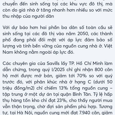
chuyển đến sinh sống tại các khu vực đô thị, mà
còn do giá nhà ở tăng nhanh hơn nhiều so với mức
thu nhập của người dân
Với dự báo hơn hai phần ba dân số toàn cầu sẽ
sinh sống tại các đô thị vào năm 2050, các thành
phố đang phải đối mặt với áp lực đảm bảo số
lượng và tính bền vững của nguồn cung nhà ở. Việt
Nam không nằm ngoài áp lực đó.
Các chuyên gia của Savills lấy TP. Hồ Chí Minh làm
dẫn chứng, trong quý I/2025 chỉ ghi nhận 800 căn
hộ mới được mở bán, giảm tới 70% so với quý
trước đó, với phân khúc nhà ở hạng C (dưới 50
triệu đồng/m2) chỉ chiếm 13% tổng nguồn cung –
tập trung ở một dự án tại quận Bình Tân. Tỷ lệ hấp
thụ hàng tồn kho chỉ đạt 23%, cho thấy người mua
vẫn thận trọng, chờ đợi sản phẩm phù hợp. Tương
tự, tại Hà Nội, nguồn cung mới đạt 7.940 căn, giảm