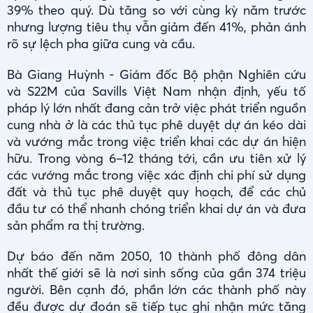
39% theo quý. Dù tăng so với cùng kỳ năm trước
nhưng lượng tiêu thụ vẫn giảm đến 41%, phản ánh
rõ sự lệch pha giữa cung và cầu.
Bà Giang Huỳnh - Giám đốc Bộ phận Nghiên cứu
và S22M của Savills Việt Nam nhận định, yếu tố
pháp lý lớn nhất đang cản trở việc phát triển nguồn
cung nhà ở là các thủ tục phê duyệt dự án kéo dài
và vướng mắc trong việc triển khai các dự án hiện
hữu. Trong vòng 6–12 tháng tới, cần ưu tiên xử lý
các vướng mắc trong việc xác định chi phí sử dụng
đất và thủ tục phê duyệt quy hoạch, để các chủ
đầu tư có thể nhanh chóng triển khai dự án và đưa
sản phẩm ra thị trường.
Dự báo đến năm 2050, 10 thành phố đông dân
nhất thế giới sẽ là nơi sinh sống của gần 374 triệu
người. Bên cạnh đó, phần lớn các thành phố này
đều được dự đoán sẽ tiếp tục ghi nhận mức tăng