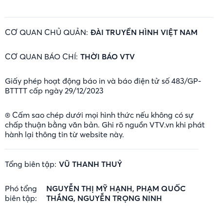
CƠ QUAN CHỦ QUẢN:
ĐÀI TRUYỀN HÌNH VIỆT NAM
CƠ QUAN BÁO CHÍ:
THỜI BÁO VTV
Giấy phép hoạt động báo in và báo điện tử số 483/GP-
BTTTT cấp ngày 29/12/2023
® Cấm sao chép dưới mọi hình thức nếu không có sự
chấp thuận bằng văn bản. Ghi rõ nguồn VTV.vn khi phát
hành lại thông tin từ website này.
Tổng biên tập:
VŨ THANH THUỶ
Phó tổng
NGUYỄN THỊ MỸ HẠNH, PHẠM QUỐC
biên tập:
THẮNG, NGUYỄN TRỌNG NINH