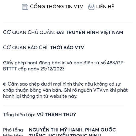
CỔNG THÔNG TIN VTV
LIÊN HỆ
CƠ QUAN CHỦ QUẢN:
ĐÀI TRUYỀN HÌNH VIỆT NAM
CƠ QUAN BÁO CHÍ:
THỜI BÁO VTV
Giấy phép hoạt động báo in và báo điện tử số 483/GP-
BTTTT cấp ngày 29/12/2023
® Cấm sao chép dưới mọi hình thức nếu không có sự
chấp thuận bằng văn bản. Ghi rõ nguồn VTV.vn khi phát
hành lại thông tin từ website này.
Tổng biên tập:
VŨ THANH THUỶ
Phó tổng
NGUYỄN THỊ MỸ HẠNH, PHẠM QUỐC
biên tập:
THẮNG, NGUYỄN TRỌNG NINH